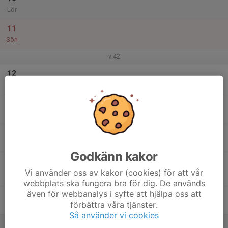
Lör
11
Sön
v.42
12
Mån
13
Tis
14
Ons
Godkänn kakor
15
Vi använder oss av kakor (cookies) för att vår
Tor
webbplats ska fungera bra för dig. De används
även för webbanalys i syfte att hjälpa oss att
16
förbättra våra tjänster.
Fre
Så använder vi cookies
17