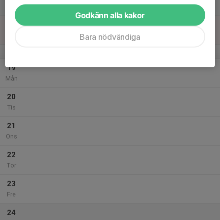
Lör
Godkänn alla kakor
18
Sön
Bara nödvändiga
v.43
19
Mån
20
Tis
21
Ons
22
Tor
23
Fre
24