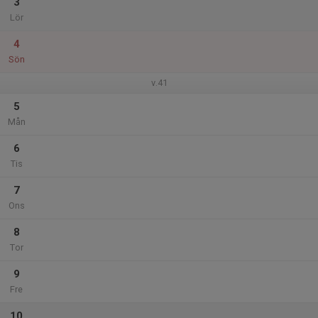
3
Lör
4
Sön
v.41
5
Mån
6
Tis
7
Ons
8
Tor
9
Fre
10