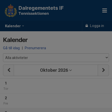
Dalregementets IF
Tennissektionen
Logga in
Kalender
Kalender
Gå till idag
|
Prenumerera
Oktober 2026
1
Tor
2
Fre