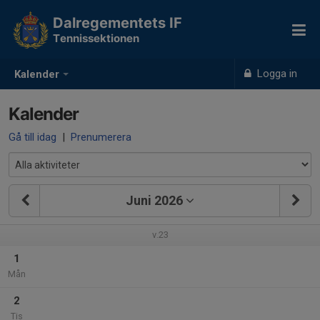
Dalregementets IF
Tennissektionen
Logga in
Kalender
Kalender
Gå till idag
|
Prenumerera
Juni 2026
v.23
1
Mån
2
Tis