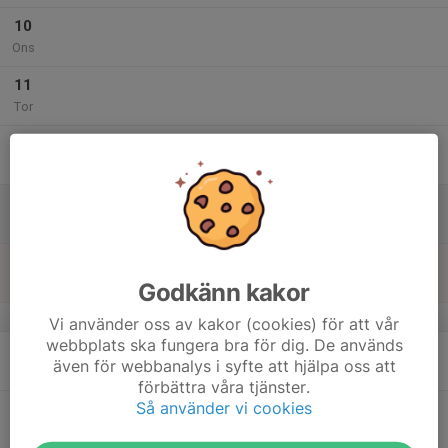
10
Ons
11
Tor
12
Fre
13
Lör
14
Sön
Godkänn kakor
v.25
Vi använder oss av kakor (cookies) för att vår
webbplats ska fungera bra för dig. De används
15
även för webbanalys i syfte att hjälpa oss att
Mån
förbättra våra tjänster.
Så använder vi cookies
16
Tis