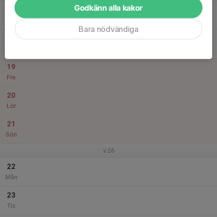
Godkänn alla kakor
17
Ons
Bara nödvändiga
18
Tor
19
Fre
20
Lör
21
Sön
v.26
22
Mån
23
Tis