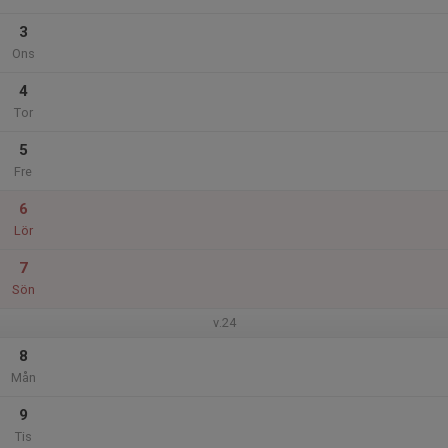
3
Ons
4
Tor
5
Fre
6
Lör
7
Sön
v.24
8
Mån
9
Tis