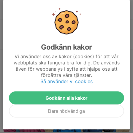
damsidan, och har vunnit ett stort antal medaljer både på SM
och VM.
Bli medlem
Klicka här
Godkänn kakor
Vi använder oss av kakor (cookies) för att vår
Intensiv vår för OL-skyttesektionen
webbplats ska fungera bra för dig. De används
även för webbanalys i syfte att hjälpa oss att
14 jun, 18:10
1 kommentar
förbättra våra tjänster.
Så använder vi cookies
Godkänn alla kakor
Bara nödvändiga