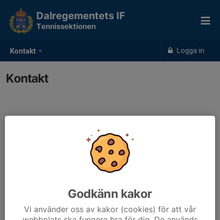
Dalregementets IF
Tennissektionen
Logga in
Kontakt
Kontakt
Kontaktpersoner
Jan Åman
Sek.ansvarig
076-802 81 44
janaman@live.se
Godkänn kakor
Vi använder oss av kakor (cookies) för att vår
webbplats ska fungera bra för dig. De används