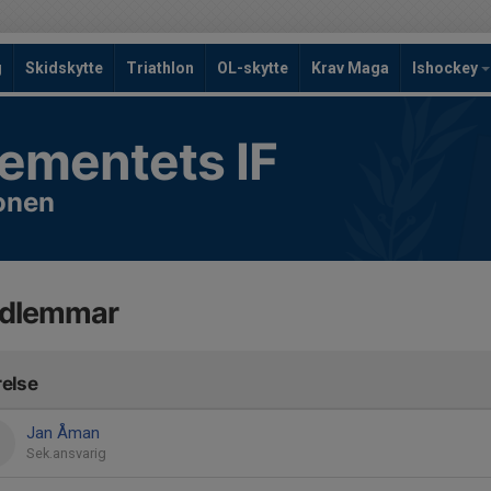
g
Skidskytte
Triathlon
OL-skytte
Krav Maga
Ishockey
ementets IF
onen
dlemmar
relse
Jan Åman
Sek.ansvarig