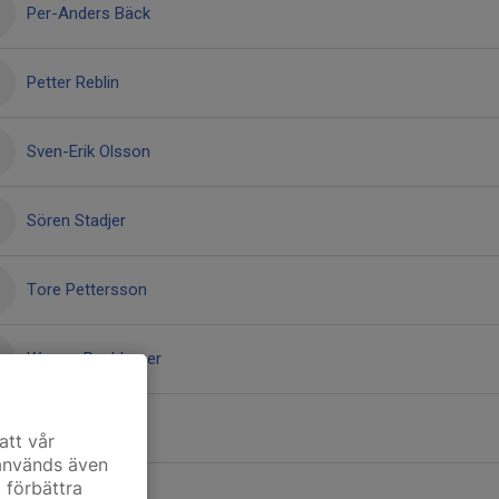
Per-Anders Bäck
Petter Reblin
Sven-Erik Olsson
Sören Stadjer
Tore Pettersson
Werner Rachbauer
Örjan Fridner
att vår
 används även
t förbättra