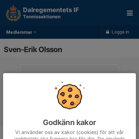
Dalregementets IF
Tennissektionen
Logga in
Medlemmar
Sven-Erik Olsson
Godkänn kakor
Vi använder oss av kakor (cookies) för att vår
webbplats ska fungera bra för dig. De används
Ålder
80 år