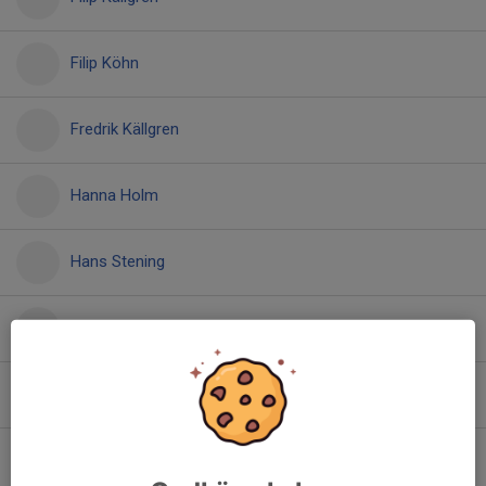
Filip Köhn
Fredrik Källgren
Hanna Holm
Hans Stening
Hans-Göran Johansson
Joel Hansson
Jonas Hedlund