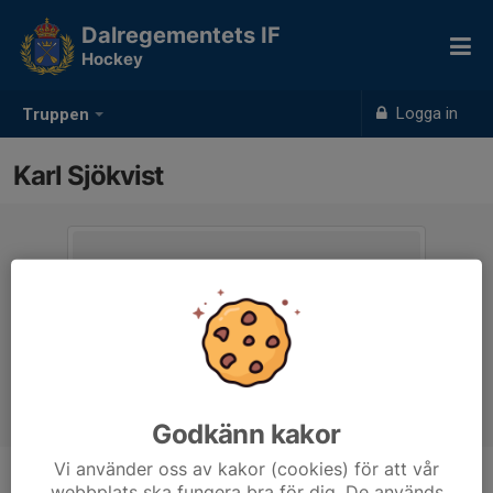
Dalregementets IF
Hockey
Logga in
Truppen
Karl Sjökvist
Godkänn kakor
Vi använder oss av kakor (cookies) för att vår
webbplats ska fungera bra för dig. De används
Position
-