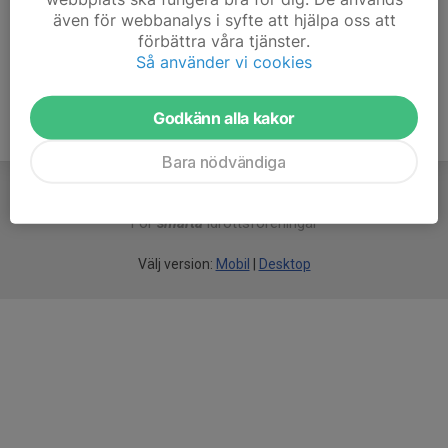
även för webbanalys i syfte att hjälpa oss att
Ålder
31 år
förbättra våra tjänster.
Så använder vi cookies
Godkänn alla kakor
Bara nödvändiga
För
smarta
idrottsföreningar
Välj version:
Mobil
|
Desktop