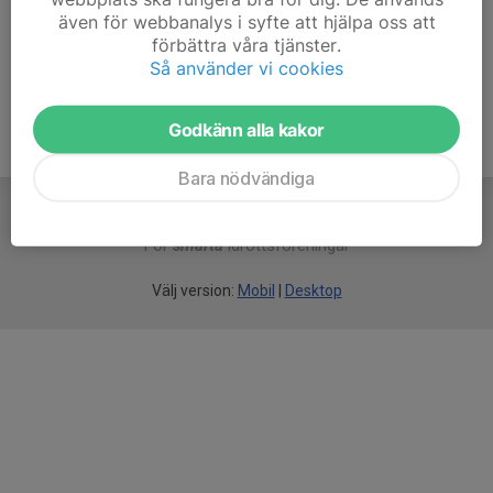
även för webbanalys i syfte att hjälpa oss att
Ålder
27 år
förbättra våra tjänster.
Så använder vi cookies
Godkänn alla kakor
Bara nödvändiga
För
smarta
idrottsföreningar
Välj version:
Mobil
|
Desktop