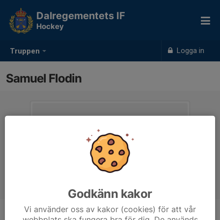
Dalregementets IF
Hockey
Logga in
Truppen
Samuel Flodin
Godkänn kakor
Vi använder oss av kakor (cookies) för att vår
webbplats ska fungera bra för dig. De används
Position
-