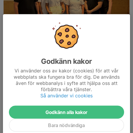
Godkänn kakor
Vi använder oss av kakor (cookies) för att vår
webbplats ska fungera bra för dig. De används
även för webbanalys i syfte att hjälpa oss att
förbättra våra tjänster.
Godkända elever efter väl utfört test! Bild 1: P1, P4 & P5; Bild 2: P2 & P3; Bild
Så använder vi cookies
3: Diplomutdelning P2 & P3
Upp i ottan
Idag 06:00 lämnade första gänget Falun för att bege sig till
Godkänn alla kakor
Åkerberga och Krav Maga Roslagen som traditionsenligt bjudit in
Bara nödvändiga
till vårterminens test för Practitioner-grader.