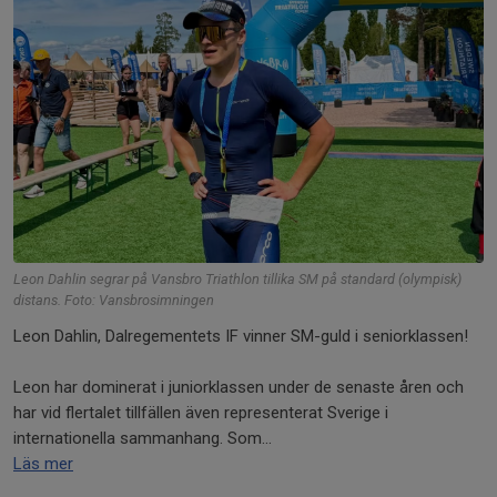
Leon Dahlin segrar på Vansbro Triathlon tillika SM på standard (olympisk)
distans. Foto: Vansbrosimningen
Leon Dahlin, Dalregementets IF vinner SM-guld i seniorklassen!
Leon har dominerat i juniorklassen under de senaste åren och
har vid flertalet tillfällen även representerat Sverige i
internationella sammanhang. Som...
Läs mer