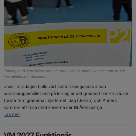
Träning med våra elever som går mot nivå P2 under överinseende av vår
huvudinstruktör Alexander.
Under torsdagen hölls vårt sista träningspass innan
sommaruppehållet och på lördag är det gradtest för P-nivå, de
första fem graderna i systemet. Jag (Johan) och Anders
kommer att följa med eleverna ner till Åkersberga...
Läs mer
VM 2027 Funktionär