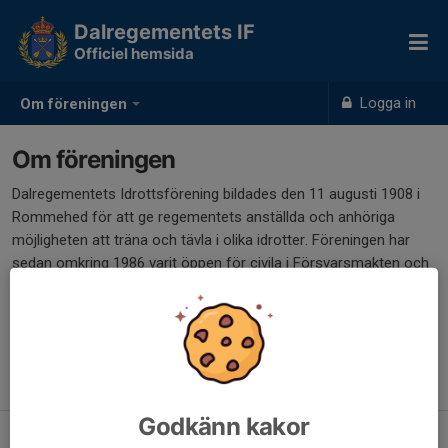
Dalregementets IF
Officiel hemsida
Logga in
Om föreningen
Om föreningen
Dalregementets Idrottsförening bildades den 11 augusti 1908 i
Rommehed för att ge regementets anställda och anhöriga
möjligheten att träna och tävla i olika idrotter. Föreningen har
sedan omkring 1986 varit öppen för civila i Försvarsmakten och
har sedan Dalregementet I 13s nedläggning år 2000 stått på
egna ben. I och med återinvigningen av I 13 den 23 oktober 2021
har föreningen ingått ett vänskapligt samarbete med regementet
för att återigen ge värnpliktiga och anställda möjligheten att
idrotta.
Godkänn kakor
Förbund