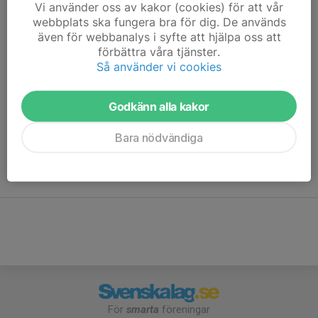
Vi använder oss av kakor (cookies) för att vår
Dalregementets IF är anslutet till följande specialidrottsförbund:
webbplats ska fungera bra för dig. De används
även för webbanalys i syfte att hjälpa oss att
Svenska Budo & Kampsportsförbundet
förbättra våra tjänster.
Svenska Friidrottsförbundet
Så använder vi cookies
Svenska Fäktförbundet
Svenska Mångkampsförbundet
Godkänn alla kakor
Svenska Simförbundet
Svenska Skidförbundet
Bara nödvändiga
Svenska Triathlonförbundet
Det innebär att du som medlem i föreningen kan tävla i alla
idrotter som ingår i något av dessa förbund.
För
smarta
föreningar