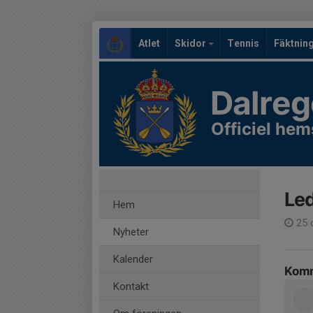
Atlet
Skidor
Tennis
Fäktnin
Dalreg
Officiel hem
Led
Hem
25 
Nyheter
Kalender
Komm
Kontakt