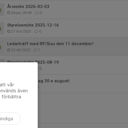
Årsmöte 2026-03-03
28 jan, 09:38
0
Styrelsemöte 2025-12-16
21 nov 2025
0
Ledarträff med RF/Sisu den 11 december!
25 okt 2025
1
Styrelsemöte 2025-08-19
15 aug 2025
0
Regementets dag 30:e augusti
att vår
19 jul 2025
0
 används även
t förbättra
ändiga