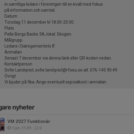
in samtliga ledare i föreningen till en kväll med fokus
på information och samtal.
Datum
Torsdag 11 december kl 18.00-20.00.
Plats
Pelle Bergs Backe 3A, lokal: Skogen.
Målgrupp
Ledare i Dalregementets IF.
Anmälan
Senast 7 december via denna länk eller QR-koden nedan.
Kontaktperson
Sofie Landqvist, sofie.landqvist@rfsisu.se alt. 076-145 90 49
Övrigt
Vi bjuder på fika. Ange eventuell sepcialkost i anmälan
gare nyheter
VM 2027 Funktionär
7 jun, 11:29
0