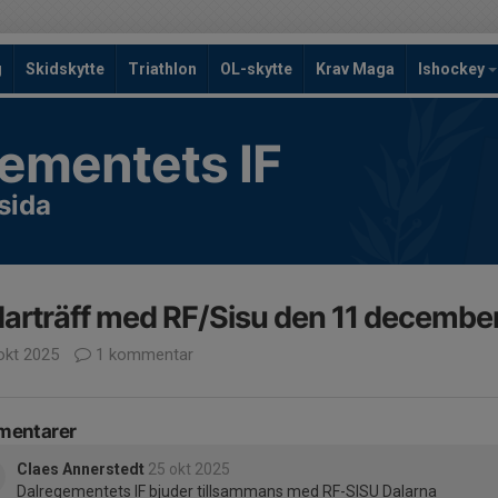
g
Skidskytte
Triathlon
OL-skytte
Krav Maga
Ishockey
ementets IF
sida
arträff med RF/Sisu den 11 decembe
okt 2025
1 kommentar
entarer
Claes Annerstedt
25 okt 2025
Dalregementets IF bjuder tillsammans med RF-SISU Dalarna