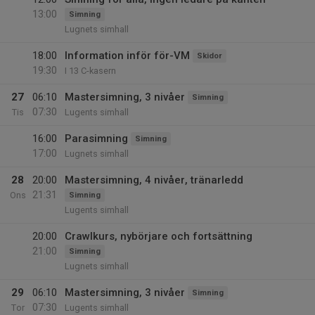
13:00
Simning
Lugnets simhall
18:00
Information inför för-VM
Skidor
19:30
I 13 C-kasern
27
06:10
Mastersimning, 3 nivåer
Simning
07:30
Tis
Lugents simhall
16:00
Parasimning
Simning
17:00
Lugnets simhall
28
20:00
Mastersimning, 4 nivåer, tränarledd
21:31
Ons
Simning
Lugents simhall
20:00
Crawlkurs, nybörjare och fortsättning
21:00
Simning
Lugnets simhall
29
06:10
Mastersimning, 3 nivåer
Simning
07:30
Tor
Lugents simhall