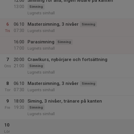
12:00
Simning för alla, ingen ledare på kanten
13:00
Simning
Lugnets simhall
6
06:10
Mastersimning, 3 nivåer
Simning
07:30
Tis
Lugnets simhall
16:00
Parasimning
Simning
17:00
Lugnets simhall
7
20:00
Crawlkurs, nybörjare och fortsättning
21:00
Ons
Simning
Lugnets simhall
8
06:10
Mastersimning, 3 nivåer
Simning
07:30
Tor
Lugents simhall
9
18:00
Siming, 3 nivåer, tränare på kanten
19:30
Fre
Simning
Lugnets simhall
10
Lör