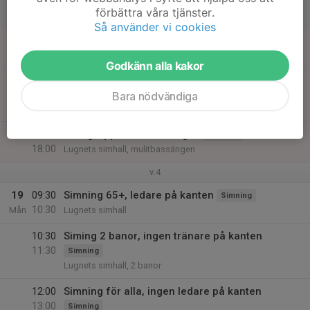
förbättra våra tjänster.
Lör
Så använder vi cookies
18
07:30
Simning, 3 nivåer
Simning
09:00
Sön
Lugents simhall
Godkänn alla kakor
17:00
Ungdomssimning, tränare på kanten
18:30
Bara nödvändiga
Simning
Lugents simhall
17:00
Barngrupp, mulitbassängen
Simning
18:00
Lugnets simhall, mulitbassängen
v.4
19
09:30
Simning 65+, ledare på kanten
Simning
10:30
Mån
Lugnets simhall
10:30
Siming 2 banor, ingen tränare på kanten
11:30
Simning
Lugnets simhall, 2 banor
12:00
Simning för alla, ingen ledare på kanten
13:00
Simning