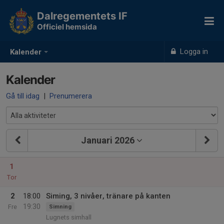
Dalregementets IF
Officiel hemsida
Logga in
Kalender
Kalender
Gå till idag
|
Prenumerera
Januari 2026
1
Tor
2
18:00
Siming, 3 nivåer, tränare på kanten
19:30
Fre
Simning
Lugnets simhall