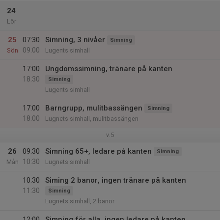
24
Lör
25
07:30
Simning, 3 nivåer
Simning
09:00
Sön
Lugents simhall
17:00
Ungdomssimning, tränare på kanten
18:30
Simning
Lugents simhall
17:00
Barngrupp, mulitbassängen
Simning
18:00
Lugnets simhall, mulitbassängen
v.5
26
09:30
Simning 65+, ledare på kanten
Simning
10:30
Mån
Lugnets simhall
10:30
Siming 2 banor, ingen tränare på kanten
11:30
Simning
Lugnets simhall, 2 banor
12:00
Simning för alla, ingen ledare på kanten