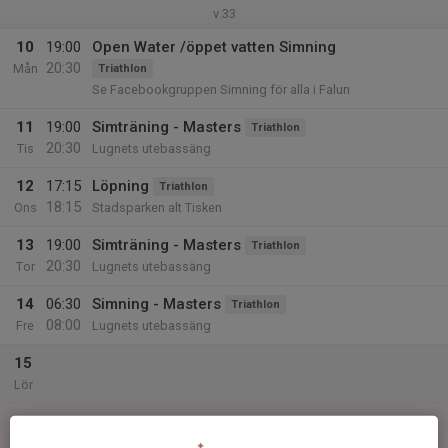
v.33
10
19:00
Open Water /öppet vatten Simning
20:30
Mån
Triathlon
Se Facebookgruppen Simning för alla i Falun
11
19:00
Simträning - Masters
Triathlon
20:30
Tis
Lugnets utebassäng
12
17:15
Löpning
Triathlon
18:15
Ons
Stadsparken alt Tisken
13
19:00
Simträning - Masters
Triathlon
20:30
Tor
Lugnets utebassäng
14
06:30
Simning - Masters
Triathlon
08:00
Fre
Lugnets utebassäng
15
Lör
16
Sön