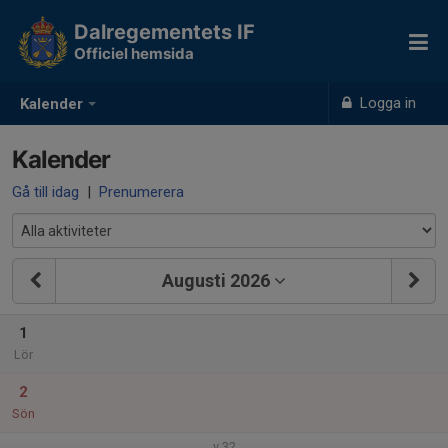
Dalregementets IF
Officiel hemsida
Logga in
Kalender
Kalender
Gå till idag
|
Prenumerera
Augusti 2026
1
Lör
2
Sön
v.32