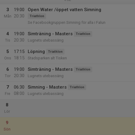
3
19:00
Open Water /öppet vatten Simning
20:30
Mån
Triathlon
Se Facebookgruppen Simning för alla i Falun
4
19:00
Simträning - Masters
Triathlon
20:30
Tis
Lugnets utebassäng
5
17:15
Löpning
Triathlon
18:15
Ons
Stadsparken alt Tisken
6
19:00
Simträning - Masters
Triathlon
20:30
Tor
Lugnets utebassäng
7
06:30
Simning - Masters
Triathlon
08:00
Fre
Lugnets utebassäng
8
Lör
9
Sön