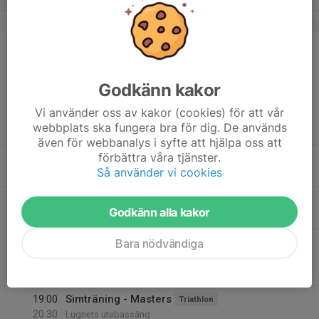
v.34
17
19:00
Träning uppstart tidigare medlemmar
21:00
Mån
Krav Maga
Västra Skolans Idrottshall
Godkänn kakor
19:00
Open Water /öppet vatten Simning
Vi använder oss av kakor (cookies) för att vår
20:30
Triathlon
webbplats ska fungera bra för dig. De används
Se Facebookgruppen Simning för alla i Falun
även för webbanalys i syfte att hjälpa oss att
förbättra våra tjänster.
18
19:00
Simträning - Masters
Triathlon
Så använder vi cookies
20:30
Tis
Lugnets utebassäng
19
17:15
Löpning
Triathlon
Godkänn alla kakor
18:15
Ons
Stadsparken alt Tisken
20
19:00
Träning uppstart tidigare medlemmar
Bara nödvändiga
21:00
Tor
Krav Maga
Västra Skolans Idrottshall
19:00
Simträning - Masters
Triathlon
20:30
Lugnets utebassäng