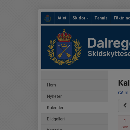
Atlet
Skidor
Tennis
Fäktnin
Dalreg
Skidskyttes
Ka
Hem
Gå till
Nyheter
Kalender
Bildgalleri
1
Sön