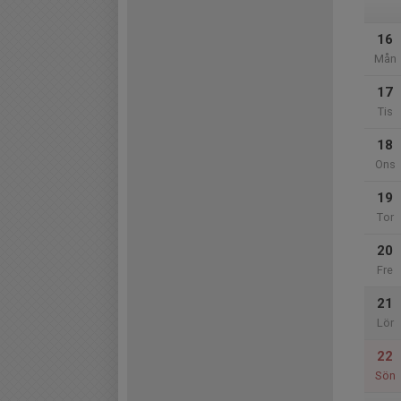
16
Mån
17
Tis
18
Ons
19
Tor
20
Fre
21
Lör
22
Sön