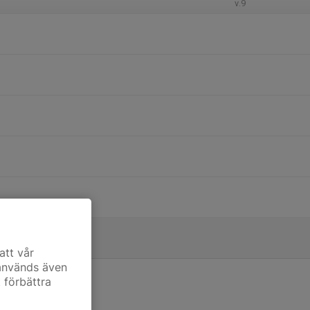
v.9
att vår
 används även
t förbättra