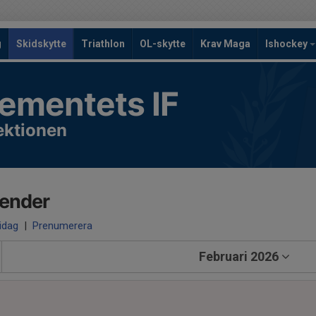
g
Skidskytte
Triathlon
OL-skytte
Krav Maga
Ishockey
ementets IF
ektionen
lender
 idag
|
Prenumerera
Februari 2026