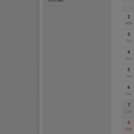
Kontakt
2
Mån
3
Tis
4
Ons
5
Tor
6
Fre
7
Lör
8
Sön