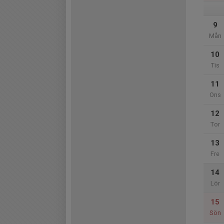
9
Mån
10
Tis
11
Ons
12
Tor
13
Fre
14
Lör
15
Sön