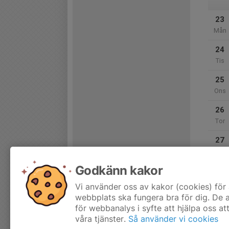
23
Mån
24
Tis
25
Ons
26
Tor
27
Fre
Godkänn kakor
28
Lör
Vi använder oss av kakor (cookies) för 
webbplats ska fungera bra för dig. De
för webbanalys i syfte att hjälpa oss at
våra tjänster.
Så använder vi cookies