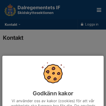
Dalregementets IF
Skidskyttesektionen
Logga in
Kontakt
Kontakt
Kontaktpersoner
Sara Fischer
Sek.ansvarig
dalregifss@gmail.com
Godkänn kakor
Vi använder oss av kakor (cookies) för att vår
webbplats ska fungera bra för dig. De används