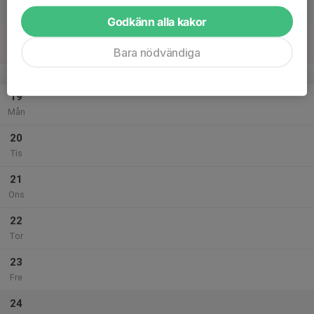
Lör
Godkänn alla kakor
18
Sön
Bara nödvändiga
v.43
19
Mån
20
Tis
21
Ons
22
Tor
23
Fre
24