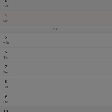
3
Lör
4
Sön
v.41
5
Mån
6
Tis
7
Ons
8
Tor
9
Fre
10