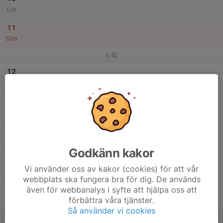
Lör
11
Sön
v.42
12
Mån
13
Tis
14
Ons
Godkänn kakor
15
Vi använder oss av kakor (cookies) för att vår
Tor
webbplats ska fungera bra för dig. De används
även för webbanalys i syfte att hjälpa oss att
16
förbättra våra tjänster.
Fre
Så använder vi cookies
17