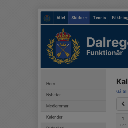
Atlet
Skidor
Tennis
Fäktnin
Dalreg
Funktionär
Ka
Hem
Gå till
Nyheter
Medlemmar
Kalender
1
Lör