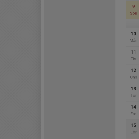
9
Sön
10
Mån
11
Tis
12
Ons
13
Tor
14
Fre
15
Lör