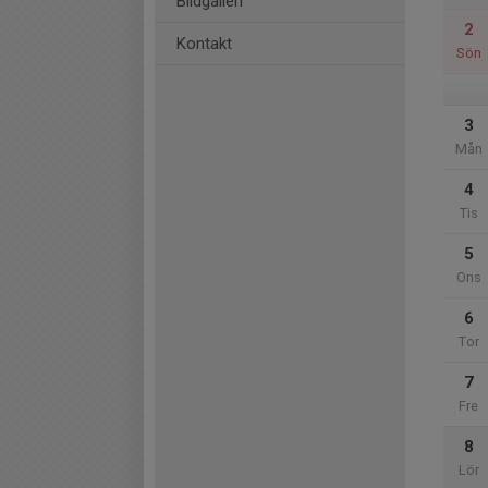
Bildgalleri
2
Kontakt
Sön
3
Mån
4
Tis
5
Ons
6
Tor
7
Fre
8
Lör