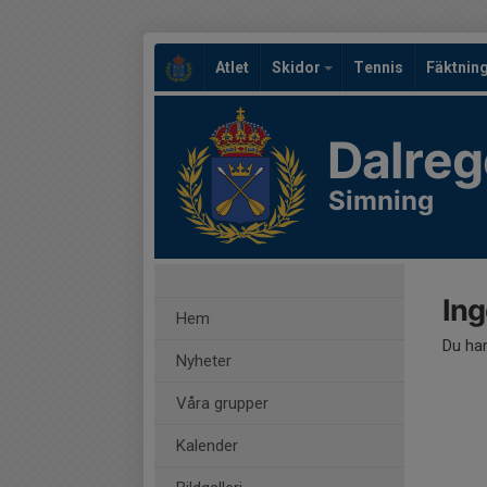
Atlet
Skidor
Tennis
Fäktnin
Dalreg
Simning
Ing
Hem
Du har
Nyheter
Våra grupper
Kalender