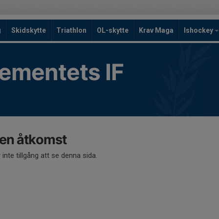
g
Skidskytte
Triathlon
OL-skytte
Krav Maga
Ishockey
ementets IF
en åtkomst
 inte tillgång att se denna sida.