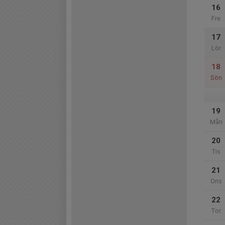
16
Fre
17
Lör
18
Sön
19
Mån
20
Tis
21
Ons
22
Tor