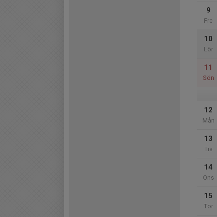
9
Fre
10
Lör
11
Sön
12
Mån
13
Tis
14
Ons
15
Tor