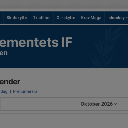
g
Skidskytte
Triathlon
OL-skytte
Krav Maga
Ishockey
ementets IF
nen
lender
 idag
|
Prenumerera
Oktober 2026