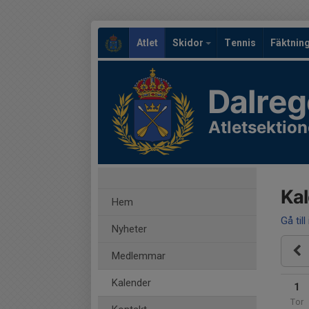
Atlet
Skidor
Tennis
Fäktnin
Dalreg
Atletsektio
Ka
Hem
Gå till
Nyheter
Medlemmar
Kalender
1
Tor