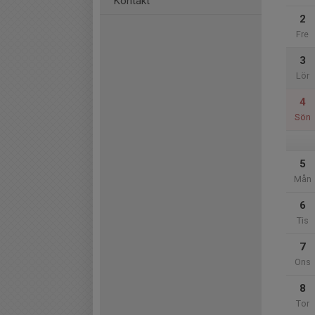
Kontakt
2
Fre
3
Lör
4
Sön
5
Mån
6
Tis
7
Ons
8
Tor