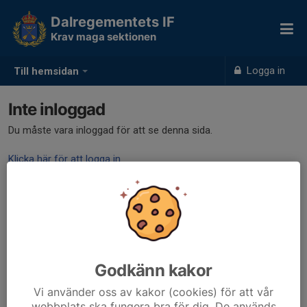
Dalregementets IF
Krav maga sektionen
Logga in
Till hemsidan
Inte inloggad
Du måste vara inloggad för att se denna sida.
Klicka här för att logga in
Godkänn kakor
Vi använder oss av kakor (cookies) för att vår
webbplats ska fungera bra för dig. De används