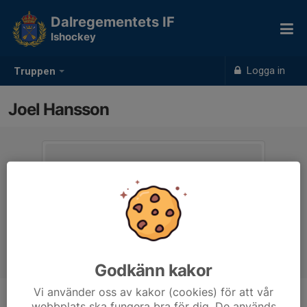
Dalregementets IF
Ishockey
Logga in
Truppen
Joel Hansson
Godkänn kakor
Vi använder oss av kakor (cookies) för att vår
webbplats ska fungera bra för dig. De används
Titel
Sek.ansvarig