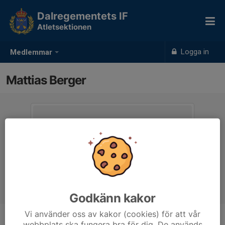
Dalregementets IF
Atletsektionen
Logga in
Medlemmar
Mattias Berger
Godkänn kakor
Vi använder oss av kakor (cookies) för att vår
webbplats ska fungera bra för dig. De används
Ålder
40 år